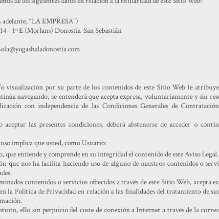
os de los siguientes datos en relación a la titularidad de este Sitio Web:
(en adelante, “LA EMPRESA”)
14 - 1º E (Morlans) Donostia-San Sebastián
 hola@yogashaladonostia.com
/o visualización por su parte de los contenidos de este Sitio Web le atribuy
tinúa navegando, se entenderá que acepta expresa, voluntariamente y sin rese
plicación con independencia de las Condiciones Generales de Contratació
no aceptar las presentes condiciones, deberá abstenerse de acceder o conti
e uso implica que usted, como Usuario:
to, que entiende y comprende en su integridad el contenido de este Aviso Legal.
ón que nos ha facilita haciendo uso de alguno de nuestros contenidos o servici
ades.
rminados contenidos o servicios ofrecidos a través de este Sitio Web, acepta e
en la Política de Privacidad en relación a las finalidades del tratamiento de su
rmación.
atuito, ello sin perjuicio del coste de conexión a Internet a través de la cor