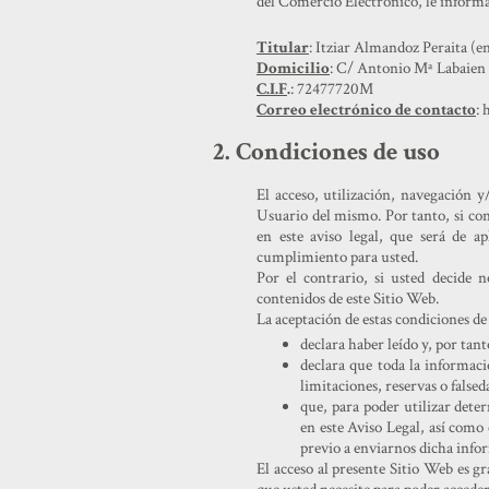
del Comercio Electrónico, le informam
Titular
: Itziar Almandoz Peraita 
Domicilio
: C/ Antonio Mª Labaien 
C.I.F
.
: 72477720M
Correo electrónico de contacto
:
2. Condiciones de uso
El acceso, utilización, navegación y
Usuario del mismo. Por tanto, si con
en este aviso legal, que será de a
cumplimiento para usted.
Por el contrario, si usted decide 
contenidos de este Sitio Web.
La aceptación de estas condiciones d
declara haber leído y, por tan
declara que toda la informaci
limitaciones, reservas o falsed
que, para poder utilizar dete
en este Aviso Legal, así como 
previo a enviarnos dicha info
El acceso al presente Sitio Web es gr