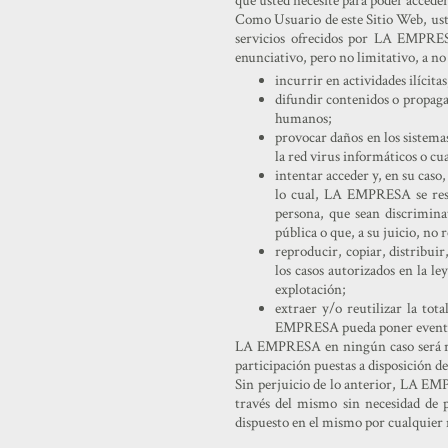
que usted necesite para poder acceder
Como Usuario de este Sitio Web, ust
servicios ofrecidos por LA EMPRESA
enunciativo, pero no limitativo, a no
incurrir en actividades ilícitas
difundir contenidos o propagan
humanos;
provocar daños en los sistema
la red virus informáticos o cu
intentar acceder y, en su caso
lo cual, LA EMPRESA se reser
persona, que sean discriminat
pública o que, a su juicio, no
reproducir, copiar, distribui
los casos autorizados en la l
explotación;
extraer y/o reutilizar la tot
EMPRESA pueda poner eventua
LA EMPRESA en ningún caso será resp
participación puestas a disposición d
Sin perjuicio de lo anterior, LA EMPR
través del mismo sin necesidad de 
dispuesto en el mismo por cualquier