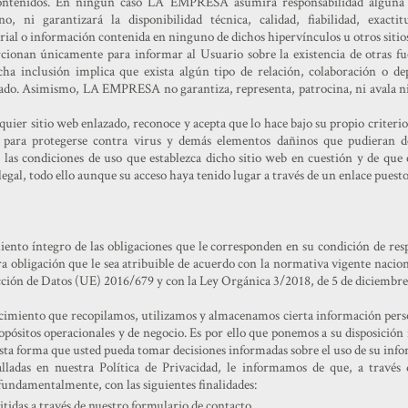
 contenidos. En ningún caso LA EMPRESA asumirá responsabilidad alguna 
, ni garantizará la disponibilidad técnica, calidad, fiabilidad, exacti
rial o información contenida en ninguno de dichos hipervínculos u otros sitios
rcionan únicamente para informar al Usuario sobre la existencia de otras 
cha inclusión implica que exista algún tipo de relación, colaboración o
zado. Asimismo, LA EMPRESA no garantiza, representa, patrocina, ni avala ni
lquier sitio web enlazado, reconoce y acepta que lo hace bajo su propio criteri
s para protegerse contra virus y demás elementos dañinos que pudieran de
s las condiciones de uso que establezca dicho sitio web en cuestión y de que
legal, todo ello aunque su acceso haya tenido lugar a través de un enlace puesto
o íntegro de las obligaciones que le corresponden en su condición de resp
a obligación que le sea atribuible de acuerdo con la normativa vigente nacion
ción de Datos (UE) 2016/679 y con la Ley Orgánica 3/2018, de 5 de diciembre,
cimiento que recopilamos, utilizamos y almacenamos cierta información perso
opósitos operacionales y de negocio. Es por ello que ponemos a su disposición
esta forma que usted pueda tomar decisiones informadas sobre el uso de su inf
talladas en nuestra Política de Privacidad, le informamos de que, a travé
fundamentalmente, con las siguientes finalidades:
tidas a través de nuestro formulario de contacto