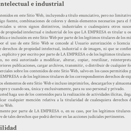
ntelectual e industrial
tenidos en este Sitio Web, incluyendo a título enunciativo, pero no limitativ
ódigo fuente, combinaciones de colores y demás elementos necesarios para e
ales u otros signos distintivos, industriales o cualesquiera otros suscep
de propiedad intelectual e industrial de los que LA EMPRESA es titular u ost
lica e inclusión en este Sitio Web por parte de los legítimos titulares de los m
r el uso de este Sitio Web se concede al Usuario autorización o licencia 
de derechos de propiedad intelectual, industrial o de imagen, ni que se confi
 explícito y por escrito por parte de LA EMPRESA o de los legítimos titulares 
, no está autorizado a modificar, alterar, copiar, reutilizar, reinterpret
iores publicaciones, cargar archivos, transmitir, o distribuir de cualquier f
erciales sobre los contenidos de este Sitio Web, salvo en los casos permitidos 
A EMPRESA o de los legítimos titulares de los correspondientes derechos de exp
los elementos de este Sitio Web e incluso imprimirlos, descargarlos y almacena
empre y cuando sea, única y exclusivamente, para su uso personal y privado.
d haga uso de los contenidos para la realización de actividades ilícitas, ilega
car cualquier mención relativa a la titularidad de cualesquiera derechos d
itio Web.
mente por parte de LA EMPRESA o, en su caso, por los legítimos titulares d
de tales derechos que podrá derivar en las acciones judiciales pertinentes.
ilidad