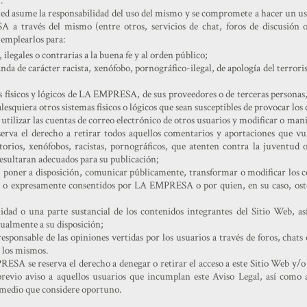
.
ed asume la responsabilidad del uso del mismo y se compromete a hacer un uso
 a través del mismo (entre otros, servicios de chat, foros de discusión o
 emplearlos para:
, ilegales o contrarias a la buena fe y al orden público;
da de carácter racista, xenófobo, pornográfico-ilegal, de apología del terror
s físicos y lógicos de LA EMPRESA, de sus proveedores o de terceras personas
alesquiera otros sistemas físicos o lógicos que sean susceptibles de provocar 
, utilizar las cuentas de correo electrónico de otros usuarios y modificar o ma
va el derecho a retirar todos aquellos comentarios y aportaciones que vuln
orios, xenófobos, racistas, pornográficos, que atenten contra la juventud o
 resultaran adecuados para su publicación;
r, poner a disposición, comunicar públicamente, transformar o modificar los c
ey o expresamente consentidos por LA EMPRESA o por quien, en su caso, osten
alidad o una parte sustancial de los contenidos integrantes del Sitio Web, 
lmente a su disposición;
onsable de las opiniones vertidas por los usuarios a través de foros, chats 
e los mismos.
ESA se reserva el derecho a denegar o retirar el acceso a este Sitio Web y/o 
previo aviso a aquellos usuarios que incumplan este Aviso Legal, así como 
 medio que considere oportuno.