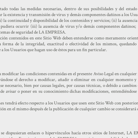
 todas las medidas necesarias, dentro de sus posibilidades y del estado d
ar la existencia y transmisión de virus y demás componentes dañinos a los 
i) la continuidad y disponibilidad de los contenidos y servicios; (ii) la ausenci
 pudiera ocurrir (iii) la ausencia de virus y/o demás componentes dañinos; (
sistemas de seguridad de LA EMPRESA.
ción contenidos en este Sitio Web deben entenderse como meramente orienta
rma de la integridad, exactitud o efectividad de los mismos, quedando e
 a los Usuarios que hagan uso de éstos para un fin particular.
modificar las condiciones contenidas en el presente Aviso Legal en cualquie
rvándose el derecho a modificar, añadir o eliminar en cualquier momento y 
ase necesario, bien por causas legales, por causas técnicas, o debido a cambios 
n de avisar o poner en su conocimiento dichas modificaciones, entendiéndose 
es tendrá efecto respecto a los Usuarios que usen este Sitio Web con posterior
ción en el mismo después de la publicación de cualquier cambio se considerará
 se dispusieran enlaces o hipervínculos hacía otros sitios de Internet, L