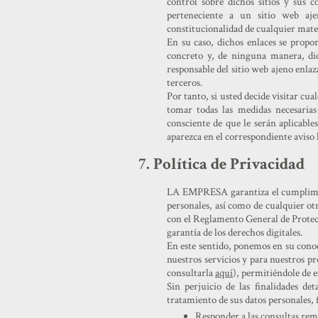
control sobre dichos sitios y sus
perteneciente a un sitio web ajeno
constitucionalidad de cualquier mate
En su caso, dichos enlaces se propo
concreto y, de ninguna manera, di
responsable del sitio web ajeno enla
terceros.
Por tanto, si usted decide visitar cua
tomar todas las medidas necesaria
consciente de que le serán aplicable
aparezca en el correspondiente aviso 
7. Política de Privacidad
LA EMPRESA garantiza el cumplimient
personales, así como de cualquier otr
con el Reglamento General de Protec
garantía de los derechos digitales.
En este sentido, ponemos en su cono
nuestros servicios y para nuestros pr
consultarla
aquí
), permitiéndole de 
Sin perjuicio de las finalidades de
tratamiento de sus datos personales, 
Responder a las consultas remi