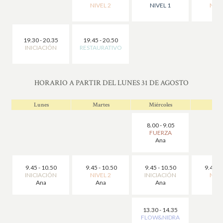
NIVEL 2
NIVEL 1
NIVE
19.30 - 20.35
19.45 - 20.50
INICIACIÓN
RESTAURATIVO
HORARIO A PARTIR DEL LUNES 31 DE AGOSTO
Lunes
Martes
Miércoles
Jue
8.00 - 9.05
FUERZA
Ana
9.45 - 10.50
9.45 - 10.50
9.45 - 10.50
9.45 - 
INICIACIÓN
NIVEL 2
INICIACIÓN
NIVE
Ana
Ana
Ana
An
13.30 - 14.35
FLOW&NIDRA