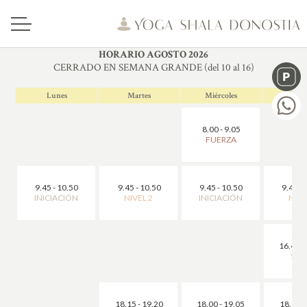
HORARIO AGOSTO 2026
CERRADO EN SEMANA GRANDE (del 10 al 16)
Lunes
Martes
Miércoles
Jue
8.00 - 9.05
FUERZA
9.45 - 10.50
9.45 - 10.50
9.45 - 10.50
9.45 - 
INICIACIÓN
NIVEL 2
INICIACIÓN
NIVE
16.45 -
SUA
18.15 - 19.20
18.00 - 19.05
18.15 -