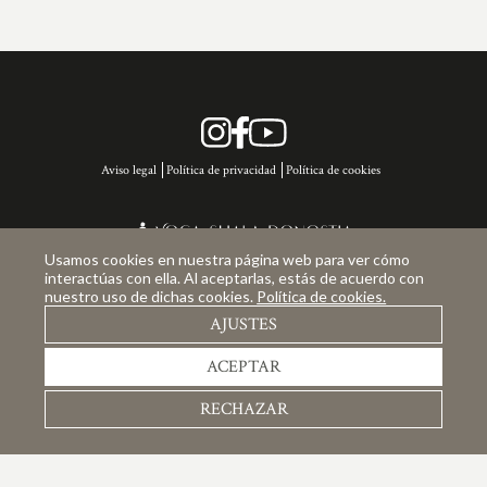
Aviso legal
Política de privacidad
Política de cookies
Usamos cookies en nuestra página web para ver cómo
Copyright © 2026 Yoga Shala Donostia, Gipuzkoa. Todos los derechos reservados.
interactúas con ella. Al aceptarlas, estás de acuerdo con
nuestro uso de dichas cookies.
Política de cookies.
AJUSTES
ACEPTAR
Financiado por la Unión Europea - NextGenerationEU
RECHAZAR