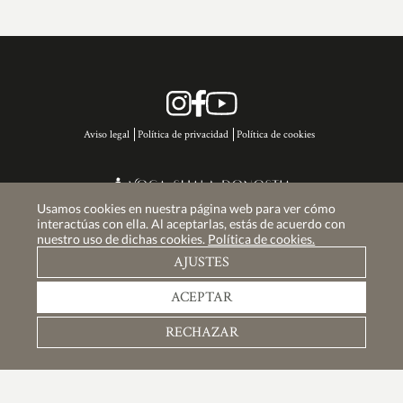
Aviso legal
Política de privacidad
Política de cookies
Usamos cookies en nuestra página web para ver cómo
Copyright © 2026 Yoga Shala Donostia, Gipuzkoa. Todos los derechos reservados.
interactúas con ella. Al aceptarlas, estás de acuerdo con
nuestro uso de dichas cookies.
Política de cookies.
AJUSTES
ACEPTAR
Financiado por la Unión Europea - NextGenerationEU
RECHAZAR